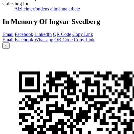
Collecting for:
Alzheimerfondens allmänna arbete
In Memory Of Ingvar Svedberg
Email
Facebook
LinkedIn
QR Code
Copy Link
Email
Facebook
Whatsapp
QR Code
Copy Link
×