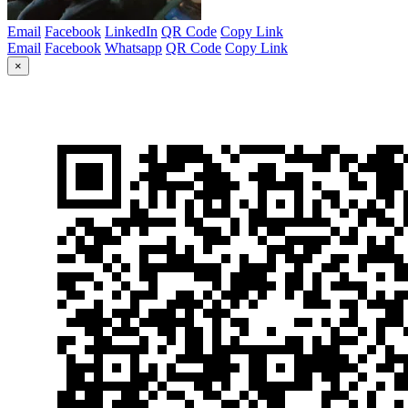
Email
Facebook
LinkedIn
QR Code
Copy Link
Email
Facebook
Whatsapp
QR Code
Copy Link
×