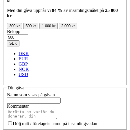
kr
Med din gåva uppnår vi
84 %
av insamlingsmålet på
25 000
kr
300 kr
500 kr
1 000 kr
2 000 kr
Belopp
SEK
DKK
EUR
GBP
NOK
USD
Din gåva
Namn som visas på gåvan
Kommentar
Dölj mitt / företagets namn på insamlingssidan