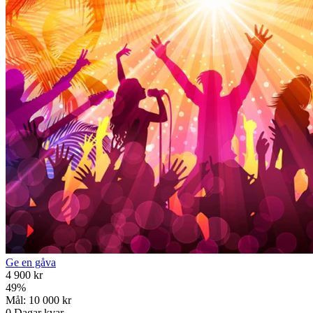
Ge en gåva
4 900 kr
49
%
Mål:
10 000 kr
0
Dagar kvar