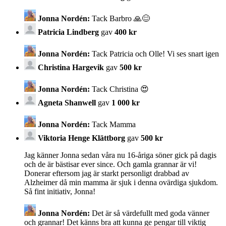
Jonna Nordén:
Tack Barbro 🙏😊
Patricia Lindberg
gav
400 kr
Jonna Nordén:
Tack Patricia och Olle! Vi ses snart igen
Christina Hargevik
gav
500 kr
Jonna Nordén:
Tack Christina 😍
Agneta Shanwell
gav
1 000 kr
Jonna Nordén:
Tack Mamma
Viktoria Henge Klättborg
gav
500 kr
Jag känner Jonna sedan våra nu 16-åriga söner gick på dagis
och de är bästisar ever since. Och gamla grannar är vi!
Donerar eftersom jag är starkt personligt drabbad av
Alzheimer då min mamma är sjuk i denna ovärdiga sjukdom.
Så fint initiativ, Jonna!
Jonna Nordén:
Det är så värdefullt med goda vänner
och grannar! Det känns bra att kunna ge pengar till viktig