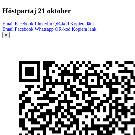
Höstpartaj 21 oktober
Email
Facebook
LinkedIn
QR-kod
Kopiera länk
Email
Facebook
Whatsapp
QR-kod
Kopiera länk
×