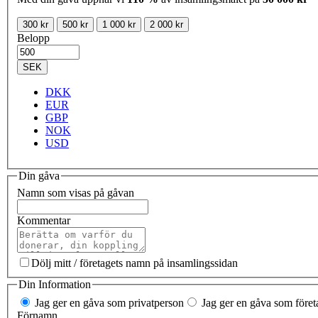
300 kr
500 kr
1 000 kr
2 000 kr
Belopp
SEK
DKK
EUR
GBP
NOK
USD
Din gåva
Namn som visas på gåvan
Kommentar
Dölj mitt / företagets namn på insamlingssidan
Din Information
Jag ger en gåva som privatperson
Jag ger en gåva som företa
Förnamn