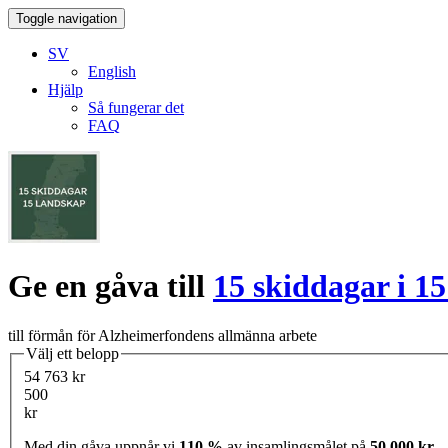
Toggle navigation
SV
English
Hjälp
Så fungerar det
FAQ
Ge en gåva till
15 skiddagar i 1
till förmån för Alzheimerfondens allmänna arbete
Välj ett belopp
54 763 kr
500
kr
Med din gåva uppnår vi
110 %
av insamlingsmålet på
50 000 kr